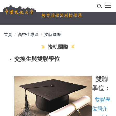
跳
到
教育與學習科技學系
主
要
內
首頁
高中生專區
接軌國際
容
區
接軌國際
交換生與雙聯學位
雙聯
學位：
雙聯學
位簡介