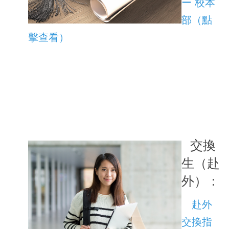
ー 校本
部（點
擊查看）
交換
生（赴
外）：
赴外
交換指