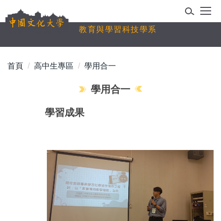
跳
到
教育與學習科技學系
主
要
內
首頁
高中生專區
學用合一
容
區
學用合一
學習成果