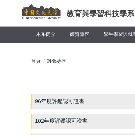
跳
到
教育與學習科技學系
主
要
內
本系簡介
師資陣容
學生學習與就
容
區
首頁
評鑑專區
96年度評鑑認可證書
102年度評鑑認可證書