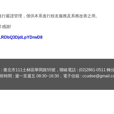
進行嚴謹管理，僅供本系進行校友服務及系務改善之用。
感謝!
le/LRDbQ3DjdLpYDrwD8
: 臺北市111士林區華岡路55號，聯絡電話 : (02)2861-0511 轉分
班時間 : 週一至週五 08:30~16:30，電子信箱 :
ccudoe@gmail.c