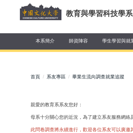
跳
到
教育與學習科技學
主
要
內
容
本系簡介
師資陣容
學生學習與就
區
首頁
系友專區
畢業生流向調查就業追蹤
親愛的教育系系友您好：
母系十分關心您的近況，為了建立系友服務網絡
此問卷調查將永續進行，歡迎各位系友可以廣邀